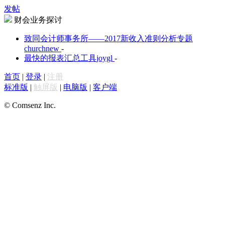
发帖
财会业务探讨
致同会计师事务所——2017新收入准则分析专题
churchnew
-
最快的报表汇总工具
joygl
-
首页
|
登录
|
注册
标准版
|
触屏版
|
电脑版
|
客户端
© Comsenz Inc.